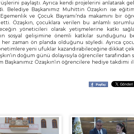
lerini paylaştı. Ayrıca kendi projelerini anlatarak g
irdi. Belediye Başkanımız Muhittin Özaşkın ise eğitim
l Egemenlik ve Çocuk Bayramı’nda makamını bir öğr
etti. Özaşkın, çocuklara verilen bu anlamlı soruml
eceğin yöneticileri olarak yetişmelerine katkı sağla
rın sosyal gelişimine önemli katkılar sunduğunu be
 her zaman ön planda olduğunu söyledi. Ayrıca çocu
yönetimlere yeni ufuklar kazandırabileceğine dikkat çek
kın’ın doğum günü dolayısıyla öğrenciler tarafından s
am Başkanımız Özaşkın’ın öğrencilere hediye takdimi i