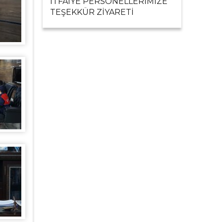
İTFAİYE PERSONELLERİMİZE
TEŞEKKÜR ZİYARETİ