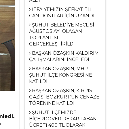
ALDI
İTFAİYEMİZİN ŞEFKAT ELİ
CAN DOSTLAR İÇİN UZANDI
ŞUHUT BELEDİYE MECLİSİ
AĞUSTOS AYI OLAĞAN
TOPLANTISI
GERÇEKLEŞTİRİLDİ
BAŞKAN ÖZAŞKIN KALDIRIM
ÇALIŞMALARINI İNCELEDİ
BAŞKAN ÖZAŞKIN, MHP
ŞUHUT İLÇE KONGRESİ’NE
KATILDI
BAŞKAN ÖZAŞKIN, KIBRIS
GAZİSİ BOZKURT'UN CENAZE
TÖRENİNE KATILDI
ŞUHUT İLÇEMİZDE
mledi.
BİÇERDÖVER DEKAR TABAN
m
ÜCRETİ 400 TL OLARAK