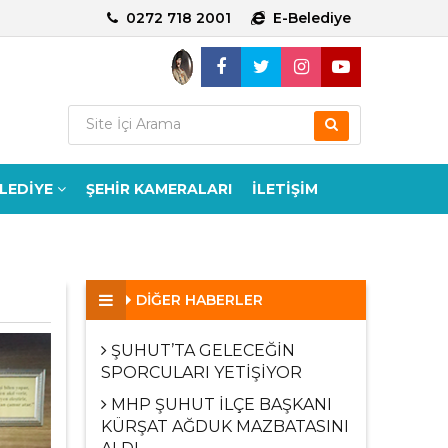
0272 718 2001
E-Belediye
ELEDİYE
ŞEHİR KAMERALARI
İLETİŞİM
DİĞER HABERLER
ŞUHUT’TA GELECEĞİN
SPORCULARI YETİŞİYOR
MHP ŞUHUT İLÇE BAŞKANI
KÜRŞAT AĞDUK MAZBATASINI