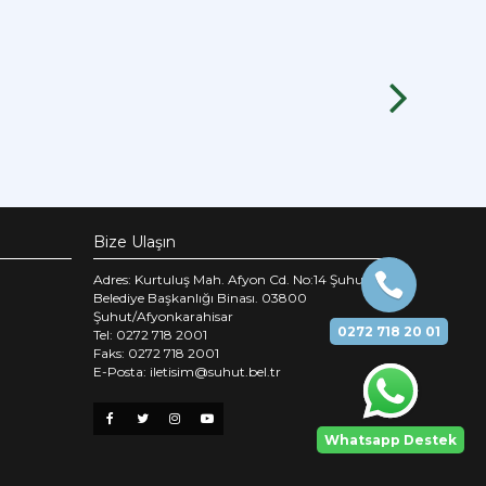
Bize Ulaşın
Adres: Kurtuluş Mah. Afyon Cd. No:14 Şuhut
Belediye Başkanlığı Binası. 03800
Şuhut/Afyonkarahisar
0272 718 20 01
Tel: 0272 718 2001
Faks: 0272 718 2001
E-Posta: iletisim@suhut.bel.tr
Whatsapp Destek