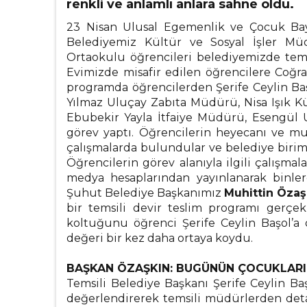
renkli ve anlamlı anlara sahne oldu.
23 Nisan Ulusal Egemenlik ve Çocuk Ba
Belediyemiz Kültür ve Sosyal İşler Mü
Ortaokulu öğrencileri belediyemizde tems
Evimizde misafir edilen öğrencilere Coğra
programda öğrencilerden Şerife Ceylin Baş
Yılmaz Uluçay Zabıta Müdürü, Nisa Işık Kü
Ebubekir Yayla İtfaiye Müdürü, Esengül 
görev yaptı. Öğrencilerin heyecanı ve mu
çalışmalarda bulundular ve belediye biriml
Öğrencilerin görev alanıyla ilgili çalışmala
medya hesaplarından yayınlanarak binler
Şuhut Belediye Başkanımız
Muhittin Özaş
bir temsili devir teslim programı gerçe
koltuğunu öğrenci Şerife Ceylin Başol’a
değeri bir kez daha ortaya koydu.
BAŞKAN ÖZAŞKIN: BUGÜNÜN ÇOCUKLARI 
Temsili Belediye Başkanı Şerife Ceylin Ba
değerlendirerek temsili müdürlerden detay