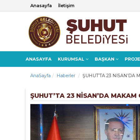
Anasayfa
İletişim
ANASAYFA
KURUMSAL
BAŞKAN
PROJ
AnaSayfa
Haberler
ŞUHUT’TA 23 NİSAN’DA
ŞUHUT’TA 23 NİSAN’DA MAKAM