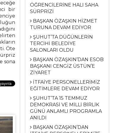
eleceğe
ÖĞRENCİLERİNE HALI SAHA
ci bir
SÜRPRİZİ
enciye
BAŞKAN ÖZAŞKIN HİZMET
uluğun
TURUNA DEVAM EDİYOR
dığını
lirten
ŞUHUT’TA DÜĞÜNLERİN
kların
TERCİHİ BELEDİYE
ti. Öte
SALONLARI OLDU
ürpriz
BAŞKAN ÖZAŞKIN’DAN ESOB
le sona
BAŞKANI CENGİZ ÜSTÜN’E
ZİYARET
İTFAİYE PERSONELLERİMİZ
EĞİTİMLERE DEVAM EDİYOR
ŞUHUT’TA 15 TEMMUZ
DEMOKRASİ VE MİLLİ BİRLİK
GÜNÜ ANLAMLI PROGRAMLA
ANILDI
BAŞKAN ÖZAŞKIN’DAN