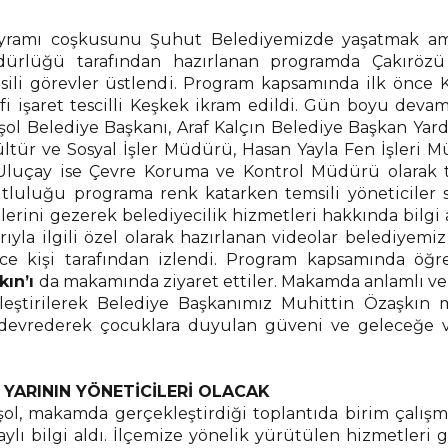
yramı coşkusunu Şuhut Belediyemizde yaşatmak am
dürlüğü tarafından hazırlanan programda Çakıröz
ili görevler üstlendi. Program kapsamında ilk önce 
fi işaret tescilli Keşkek ikram edildi. Gün boyu deva
ol Belediye Başkanı, Araf Kalçın Belediye Başkan Yard
ltür ve Sosyal İşler Müdürü, Hasan Yayla Fen İşleri M
Uluçay ise Çevre Koruma ve Kontrol Müdürü olarak t
tluluğu programa renk katarken temsili yöneticiler 
erini gezerek belediyecilik hizmetleri hakkında bilgi a
rıyla ilgili özel olarak hazırlanan videolar belediyemiz
ce kişi tarafından izlendi. Program kapsamında öğre
kın’ı
da makamında ziyaret ettiler. Makamda anlamlı ve
kleştirilerek Belediye Başkanımız Muhittin Özaşkın
 devrederek çocuklara duyulan güveni ve geleceğe v
YARININ YÖNETİCİLERİ OLACAK
şol, makamda gerçekleştirdiği toplantıda birim çalışm
lı bilgi aldı. İlçemize yönelik yürütülen hizmetleri 