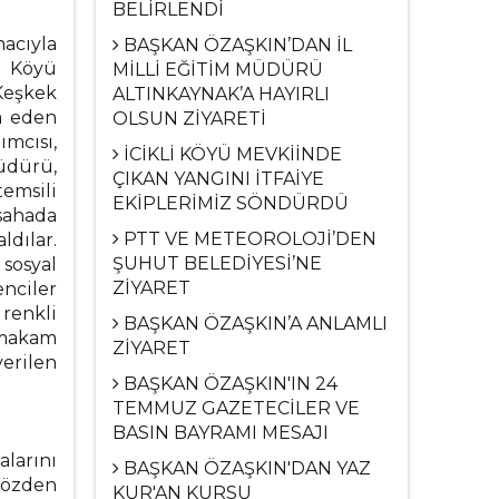
BELİRLENDİ
acıyla
BAŞKAN ÖZAŞKIN’DAN İL
ü Köyü
MİLLİ EĞİTİM MÜDÜRÜ
Keşkek
ALTINKAYNAK’A HAYIRLI
m eden
OLSUN ZİYARETİ
ımcısı,
İCİKLİ KÖYÜ MEVKİİNDE
üdürü,
ÇIKAN YANGINI İTFAİYE
emsili
EKİPLERİMİZ SÖNDÜRDÜ
sahada
PTT VE METEOROLOJİ’DEN
ldılar.
ŞUHUT BELEDİYESİ’NE
 sosyal
ZİYARET
nciler
 renkli
BAŞKAN ÖZAŞKIN’A ANLAMLI
 makam
ZİYARET
erilen
BAŞKAN ÖZAŞKIN'IN 24
TEMMUZ GAZETECİLER VE
BASIN BAYRAMI MESAJI
alarını
BAŞKAN ÖZAŞKIN'DAN YAZ
gözden
KUR'AN KURSU