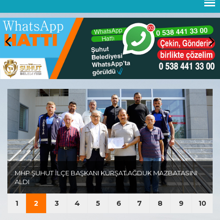
MHP ŞUHUT İLÇE BAŞKANI KÜRŞAT AĞDUK MAZBATASINI
ALDI
1
2
3
4
5
6
7
8
9
10