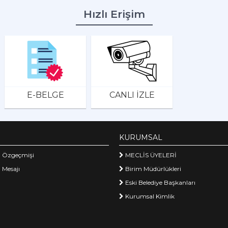
Hızlı Erişim
E-BELGE
CANLI İZLE
KURUMSAL
 Özgeçmişi
MECLİS ÜYELERİ
 Mesajı
Birim Müdürlükleri
Eski Belediye Başkanları
Kurumsal Kimlik