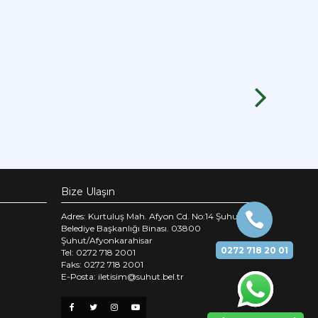
Bize Ulaşın
Adres: Kurtuluş Mah. Afyon Cd. No:14 Şuhut
Belediye Başkanlığı Binası. 03800
Şuhut/Afyonkarahisar
0272 718 20 01
Tel: 0272 718 2001
Faks: 0272 718 2001
E-Posta: iletisim@suhut.bel.tr