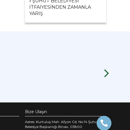
ŞUHUT BELEDİYESİ
İTFAİYESİNDEN ZAMANLA
YARIŞ
Bize Ulaşın
Adres: Kurtuluş Mah. Afyon Cd. No:14 Şuhut
Belediye Başkanlığı Binası. 03800