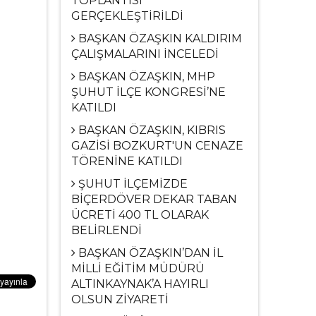
TOPLANTISI
GERÇEKLEŞTİRİLDİ
BAŞKAN ÖZAŞKIN KALDIRIM
ÇALIŞMALARINI İNCELEDİ
BAŞKAN ÖZAŞKIN, MHP
ŞUHUT İLÇE KONGRESİ’NE
KATILDI
BAŞKAN ÖZAŞKIN, KIBRIS
GAZİSİ BOZKURT'UN CENAZE
TÖRENİNE KATILDI
ŞUHUT İLÇEMİZDE
BİÇERDÖVER DEKAR TABAN
ÜCRETİ 400 TL OLARAK
BELİRLENDİ
BAŞKAN ÖZAŞKIN’DAN İL
MİLLİ EĞİTİM MÜDÜRÜ
ALTINKAYNAK’A HAYIRLI
OLSUN ZİYARETİ