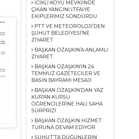
İCİKLİ KÖYÜ MEVKİİNDE
ÇIKAN YANGINI İTFAİYE
EKİPLERİMİZ SÖNDÜRDÜ
PTT VE METEOROLOJİ’DEN
ŞUHUT BELEDİYESİ’NE
ZİYARET
BAŞKAN ÖZAŞKIN’A ANLAMLI
ZİYARET
BAŞKAN ÖZAŞKIN'IN 24
TEMMUZ GAZETECİLER VE
BASIN BAYRAMI MESAJI
BAŞKAN ÖZAŞKIN'DAN YAZ
KUR'AN KURSU
ÖĞRENCİLERİNE HALI SAHA
SÜRPRİZİ
BAŞKAN ÖZAŞKIN HİZMET
TURUNA DEVAM EDİYOR
ŞUHUT’TA DÜĞÜNLERİN