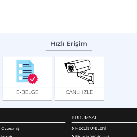
Hızlı Erişim
E-BELGE
CANLI İZLE
KURUMSAL
 Özgeçmişi
MECLİS ÜYELERİ
 Mesajı
Birim Müdürlükleri