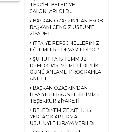
TERCİHİ BELEDİYE
SALONLARI OLDU
BAŞKAN ÖZAŞKIN’DAN ESOB
BAŞKANI CENGİZ ÜSTÜN’E
ZİYARET
İTFAİYE PERSONELLERİMİZ
EĞİTİMLERE DEVAM EDİYOR
ŞUHUT’TA 15 TEMMUZ
DEMOKRASİ VE MİLLİ BİRLİK
GÜNÜ ANLAMLI PROGRAMLA
ANILDI
BAŞKAN ÖZAŞKIN’DAN
İTFAİYE PERSONELLERİMİZE
TEŞEKKÜR ZİYARETİ
BELEDİYEMİZE AİT İKİ İŞ
YERİ AÇIK ARTIRMA
USULÜYLE KİRAYA VERİLDİ