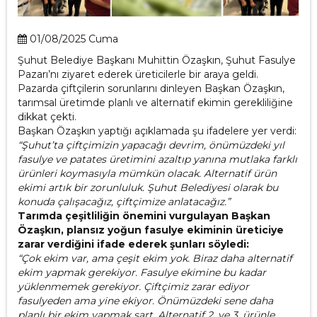
01/08/2025 Cuma
Şuhut Belediye Başkanı Muhittin Özaşkın, Şuhut Fasulye
Pazarı’nı ziyaret ederek üreticilerle bir araya geldi.
Pazarda çiftçilerin sorunlarını dinleyen Başkan Özaşkın,
tarımsal üretimde planlı ve alternatif ekimin gerekliliğine
dikkat çekti.
Başkan Özaşkın yaptığı açıklamada şu ifadelere yer verdi:
“Şuhut’ta çiftçimizin yapacağı devrim, önümüzdeki yıl
fasulye ve patates üretimini azaltıp yanına mutlaka farklı
ürünleri koymasıyla mümkün olacak. Alternatif ürün
ekimi artık bir zorunluluk. Şuhut Belediyesi olarak bu
konuda çalışacağız, çiftçimize anlatacağız.”
Tarımda çeşitliliğin önemini vurgulayan Başkan
Özaşkın, plansız yoğun fasulye ekiminin üreticiye
zarar verdiğini ifade ederek şunları söyledi:
“Çok ekim var, ama çeşit ekim yok. Biraz daha alternatif
ekim yapmak gerekiyor. Fasulye ekimine bu kadar
yüklenmemek gerekiyor. Çiftçimiz zarar ediyor
fasulyeden ama yine ekiyor. Önümüzdeki sene daha
planlı bir ekim yapmak şart. Alternatif 2. ve 3. ürünle