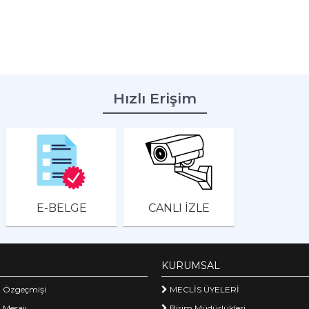
Hızlı Erişim
E-BELGE
CANLI İZLE
KURUMSAL
 Özgeçmişi
MECLİS ÜYELERİ
 Mesajı
Birim Müdürlükleri