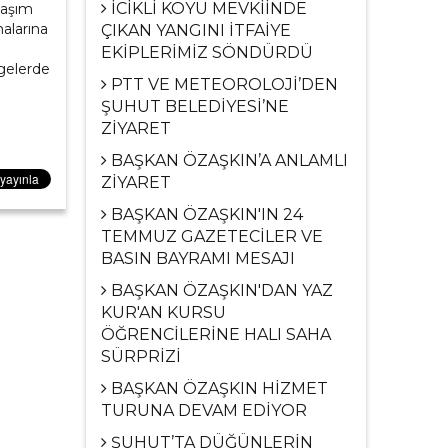
İCİKLİ KÖYÜ MEVKİİNDE
laşım
alarına
ÇIKAN YANGINI İTFAİYE
EKİPLERİMİZ SÖNDÜRDÜ
lgelerde
PTT VE METEOROLOJİ’DEN
ŞUHUT BELEDİYESİ’NE
ZİYARET
BAŞKAN ÖZAŞKIN’A ANLAMLI
ZİYARET
BAŞKAN ÖZAŞKIN'IN 24
TEMMUZ GAZETECİLER VE
BASIN BAYRAMI MESAJI
BAŞKAN ÖZAŞKIN'DAN YAZ
KUR'AN KURSU
ÖĞRENCİLERİNE HALI SAHA
SÜRPRİZİ
BAŞKAN ÖZAŞKIN HİZMET
TURUNA DEVAM EDİYOR
ŞUHUT’TA DÜĞÜNLERİN