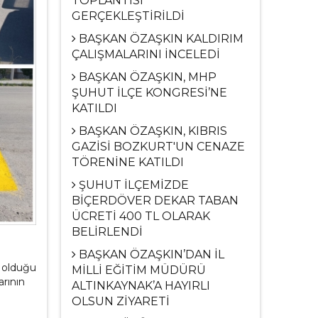
TOPLANTISI
GERÇEKLEŞTİRİLDİ
BAŞKAN ÖZAŞKIN KALDIRIM
ÇALIŞMALARINI İNCELEDİ
BAŞKAN ÖZAŞKIN, MHP
ŞUHUT İLÇE KONGRESİ’NE
KATILDI
BAŞKAN ÖZAŞKIN, KIBRIS
GAZİSİ BOZKURT'UN CENAZE
TÖRENİNE KATILDI
ŞUHUT İLÇEMİZDE
BİÇERDÖVER DEKAR TABAN
ÜCRETİ 400 TL OLARAK
BELİRLENDİ
BAŞKAN ÖZAŞKIN’DAN İL
n olduğu
MİLLİ EĞİTİM MÜDÜRÜ
arının
ALTINKAYNAK’A HAYIRLI
OLSUN ZİYARETİ