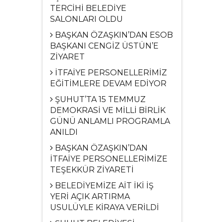
TERCİHİ BELEDİYE
SALONLARI OLDU
BAŞKAN ÖZAŞKIN’DAN ESOB
BAŞKANI CENGİZ ÜSTÜN’E
ZİYARET
İTFAİYE PERSONELLERİMİZ
EĞİTİMLERE DEVAM EDİYOR
ŞUHUT’TA 15 TEMMUZ
DEMOKRASİ VE MİLLİ BİRLİK
GÜNÜ ANLAMLI PROGRAMLA
ANILDI
BAŞKAN ÖZAŞKIN’DAN
İTFAİYE PERSONELLERİMİZE
TEŞEKKÜR ZİYARETİ
BELEDİYEMİZE AİT İKİ İŞ
YERİ AÇIK ARTIRMA
USULÜYLE KİRAYA VERİLDİ