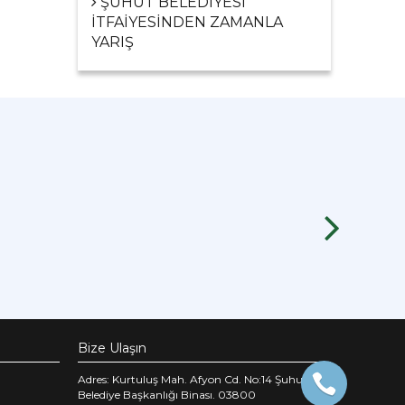
ŞUHUT BELEDİYESİ
İTFAİYESİNDEN ZAMANLA
YARIŞ
Bize Ulaşın
Adres: Kurtuluş Mah. Afyon Cd. No:14 Şuhut
Belediye Başkanlığı Binası. 03800