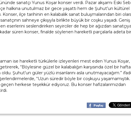
 gününde sanatçı Yunus Koşar konser verdi. Pazar akşamı Eski Se
lçe halkına unutulmaz bir gece yaşattı hem de Şuhut’un kültürel
onser, ilçe tarihinin en kalabalık sanat buluşmalarından biri olar
sanatçının sahneye çıkışıyla birlikte büyük bir coşku yaşadı. Geniş 
len eserlerini seslendirirken seyirciler de hep bir ağızdan sanatçıya
adar süren konser, finalde söylenen hareketli parçalarla adeta bi
n ise hareketli türkülerle izleyenleri mest eden Yunus Koşar,
tirerek, “Böylesine güzel bir kalabalığın karşısında özel bir haft
ldu. Şuhut’un güler yüzlü insanlarını asla unutmayacağım.” ifade
 değerlendirmelerde, “Uzun süredir böyle bir coşkuyu yaşamamıştık.
geçen herkese teşekkür ediyoruz. Bu konser hafızalarımızdan
rdi.