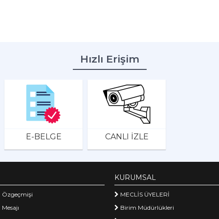
Hızlı Erişim
E-BELGE
CANLI İZLE
KURUMSAL
 Özgeçmişi
MECLİS ÜYELERİ
 Mesajı
Birim Müdürlükleri