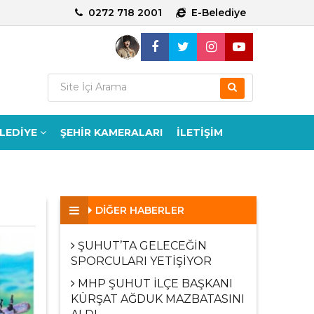
0272 718 2001
E-Belediye
ELEDİYE
ŞEHİR KAMERALARI
İLETİŞİM
DİĞER HABERLER
ŞUHUT’TA GELECEĞİN
SPORCULARI YETİŞİYOR
MHP ŞUHUT İLÇE BAŞKANI
KÜRŞAT AĞDUK MAZBATASINI