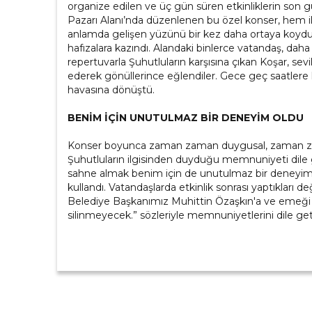
organize edilen ve üç gün süren etkinliklerin son
Pazarı Alanı’nda düzenlenen bu özel konser, hem i
anlamda gelişen yüzünü bir kez daha ortaya koydu. K
hafızalara kazındı. Alandaki binlerce vatandaş, daha 
repertuvarla Şuhutluların karşısına çıkan Koşar, sevi
ederek gönüllerince eğlendiler. Gece geç saatlere k
havasına dönüştü.
BENİM İÇİN UNUTULMAZ BİR DENEYİM OLDU
Konser boyunca zaman zaman duygusal, zaman zama
Şuhutluların ilgisinden duyduğu memnuniyeti dile ge
sahne almak benim için de unutulmaz bir deneyim o
kullandı. Vatandaşlarda etkinlik sonrası yaptıkları
Belediye Başkanımız Muhittin Özaşkın'a ve emeği 
silinmeyecek.” sözleriyle memnuniyetlerini dile geti