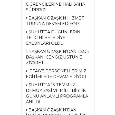
ÖĞRENCİLERİNE HALI SAHA
SÜRPRİZİ
BAŞKAN ÖZAŞKIN HİZMET
TURUNA DEVAM EDİYOR
ŞUHUT’TA DÜĞÜNLERİN
TERCİHİ BELEDİYE
SALONLARI OLDU
BAŞKAN ÖZAŞKIN’DAN ESOB
BAŞKANI CENGİZ ÜSTÜN’E
ZİYARET
İTFAİYE PERSONELLERİMİZ
EĞİTİMLERE DEVAM EDİYOR
ŞUHUT’TA 15 TEMMUZ
DEMOKRASİ VE MİLLİ BİRLİK
GÜNÜ ANLAMLI PROGRAMLA
ANILDI
BAŞKAN ÖZAŞKIN’DAN