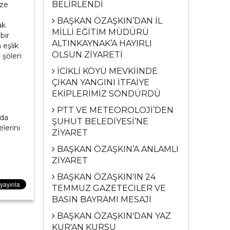
BELİRLENDİ
bze
BAŞKAN ÖZAŞKIN’DAN İL
ak
MİLLİ EĞİTİM MÜDÜRÜ
bir
ALTINKAYNAK’A HAYIRLI
 eşlik
OLSUN ZİYARETİ
r şölen
İCİKLİ KÖYÜ MEVKİİNDE
ÇIKAN YANGINI İTFAİYE
EKİPLERİMİZ SÖNDÜRDÜ
PTT VE METEOROLOJİ’DEN
ada
ŞUHUT BELEDİYESİ’NE
lerini
ZİYARET
BAŞKAN ÖZAŞKIN’A ANLAMLI
ZİYARET
BAŞKAN ÖZAŞKIN'IN 24
TEMMUZ GAZETECİLER VE
BASIN BAYRAMI MESAJI
BAŞKAN ÖZAŞKIN'DAN YAZ
KUR'AN KURSU