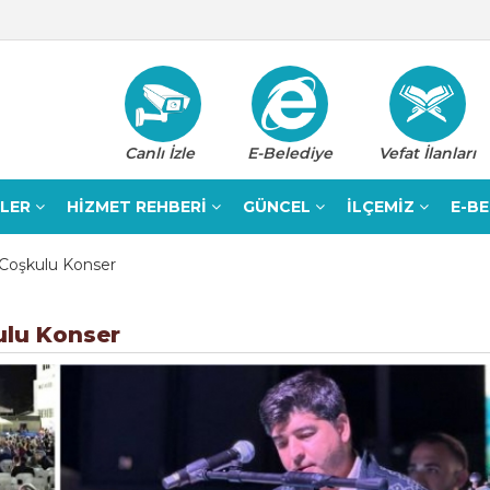
Canlı İzle
E-Belediye
Vefat İlanları
ELER
HİZMET REHBERİ
GÜNCEL
İLÇEMİZ
E-B
 Coşkulu Konser
ulu Konser