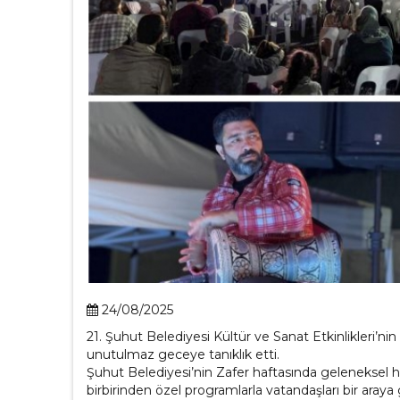
24/08/2025
21. Şuhut Belediyesi Kültür ve Sanat Etkinlikleri’n
unutulmaz geceye tanıklık etti.
Şuhut Belediyesi’nin Zafer haftasında geleneksel hal
birbirinden özel programlarla vatandaşları bir aray