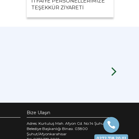
İTFAİYE PERSONELLERİMİZE
TEŞEKKÜR ZİYARETİ
Bize Ulaşın
Adres: Kurtuluş Mah. Afyon Cd. No:14 Şuhut
Belediye Başkanlığı Binası. 03800
Şuhut/Afyonkarahisar
0272 718 20 01