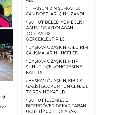
ALDI
İTFAİYEMİZİN ŞEFKAT ELİ
CAN DOSTLAR İÇİN UZANDI
ŞUHUT BELEDİYE MECLİSİ
AĞUSTOS AYI OLAĞAN
TOPLANTISI
GERÇEKLEŞTİRİLDİ
BAŞKAN ÖZAŞKIN KALDIRIM
ÇALIŞMALARINI İNCELEDİ
BAŞKAN ÖZAŞKIN, MHP
ŞUHUT İLÇE KONGRESİ’NE
KATILDI
BAŞKAN ÖZAŞKIN, KIBRIS
GAZİSİ BOZKURT'UN CENAZE
TÖRENİNE KATILDI
işi
ŞUHUT İLÇEMİZDE
BİÇERDÖVER DEKAR TABAN
l da
ÜCRETİ 400 TL OLARAK