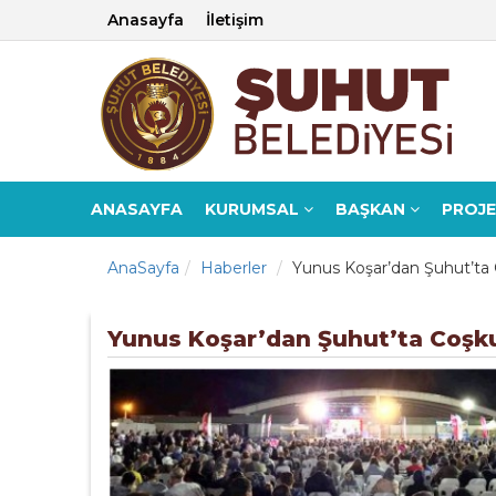
Anasayfa
İletişim
ANASAYFA
KURUMSAL
BAŞKAN
PROJ
AnaSayfa
Haberler
Yunus Koşar’dan Şuhut’ta
Yunus Koşar’dan Şuhut’ta Coşk