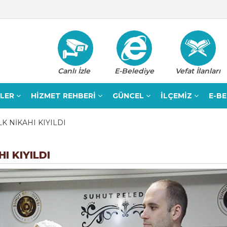
Canlı İzle
E-Belediye
Vefat İlanları
ELER
HİZMET REHBERİ
GÜNCEL
İLÇEMİZ
E-B
LK NİKAHI KIYILDI
I KIYILDI