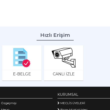
Hızlı Erişim
E-BELGE
CANLI İZLE
KURUMSAL
 Özgeçmişi
MECLİS ÜYELERİ
 Mesajı
Birim Müdürlükleri