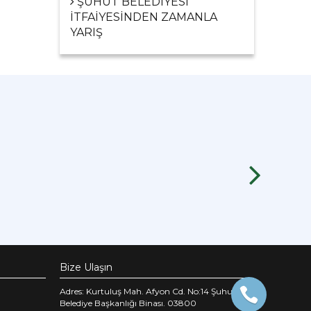
ŞUHUT BELEDİYESİ
İTFAİYESİNDEN ZAMANLA
YARIŞ
Bize Ulaşın
Adres: Kurtuluş Mah. Afyon Cd. No:14 Şuhut
Belediye Başkanlığı Binası. 03800