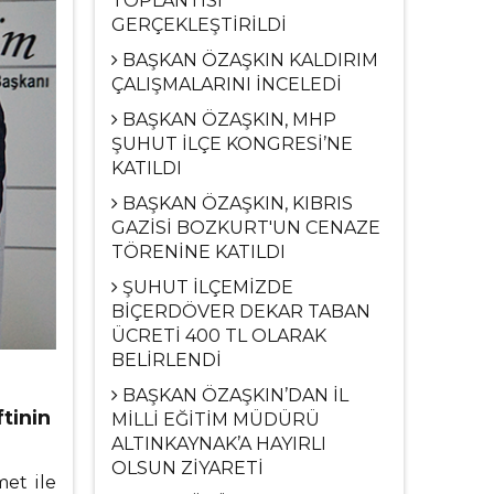
TOPLANTISI
GERÇEKLEŞTİRİLDİ
BAŞKAN ÖZAŞKIN KALDIRIM
ÇALIŞMALARINI İNCELEDİ
BAŞKAN ÖZAŞKIN, MHP
ŞUHUT İLÇE KONGRESİ’NE
KATILDI
BAŞKAN ÖZAŞKIN, KIBRIS
GAZİSİ BOZKURT'UN CENAZE
TÖRENİNE KATILDI
ŞUHUT İLÇEMİZDE
BİÇERDÖVER DEKAR TABAN
ÜCRETİ 400 TL OLARAK
BELİRLENDİ
BAŞKAN ÖZAŞKIN’DAN İL
tinin
MİLLİ EĞİTİM MÜDÜRÜ
ALTINKAYNAK’A HAYIRLI
OLSUN ZİYARETİ
et ile