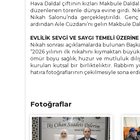
Hava Daldal çiftinin kızları Makbule Dalda
düzenlenen törenle dünya evine girdi. Nikah
Nikah Salonu’nda gerçekleştirildi. Genç
ardından Aile Cüzdanı’nı gelin Makbule Dald
EVLİLİK SEVGİ VE SAYGI TEMELİ ÜZERİN
Nikah sonrası açıklamalarda bulunan Başkan
“2026 yılının ilk nikahını kıymaktan büy
ömür boyu sağlık, huzur ve mutluluk diliyor
kurulan kutsal bir birlikteliktir. Rabbim yu
hatıra fotoğraflarının çekilmesiyle sona erdi
Fotoğraflar