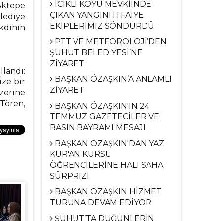
İCİKLİ KÖYÜ MEVKİİNDE
 Aktepe
ÇIKAN YANGINI İTFAİYE
elediye
EKİPLERİMİZ SÖNDÜRDÜ
kdinin
PTT VE METEOROLOJİ’DEN
ŞUHUT BELEDİYESİ’NE
ZİYARET
llandı:
BAŞKAN ÖZAŞKIN’A ANLAMLI
ze bir
ZİYARET
üzerine
 Tören,
BAŞKAN ÖZAŞKIN'IN 24
TEMMUZ GAZETECİLER VE
BASIN BAYRAMI MESAJI
BAŞKAN ÖZAŞKIN'DAN YAZ
KUR'AN KURSU
ÖĞRENCİLERİNE HALI SAHA
SÜRPRİZİ
BAŞKAN ÖZAŞKIN HİZMET
TURUNA DEVAM EDİYOR
ŞUHUT’TA DÜĞÜNLERİN