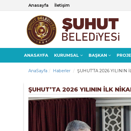
Anasayfa
İletişim
ANASAYFA
KURUMSAL
BAŞKAN
PROJ
AnaSayfa
Haberler
ŞUHUT’TA 2026 YILININ İ
ŞUHUT’TA 2026 YILININ İLK NİKAH