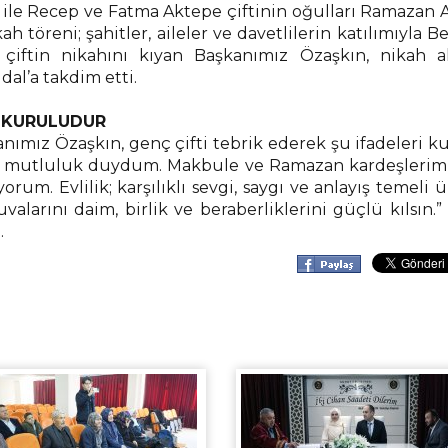
l ile Recep ve Fatma Aktepe çiftinin oğulları Ramazan
 töreni; şahitler, aileler ve davetlilerin katılımıyla B
 çiftin nikahını kıyan Başkanımız Özaşkın, nikah a
al’a takdim etti.
E KURULUDUR
ımız Özaşkın, genç çifti tebrik ederek şu ifadeleri ku
ük mutluluk duydum. Makbule ve Ramazan kardeşlerimi
um. Evlilik; karşılıklı sevgi, saygı ve anlayış temeli 
valarını daim, birlik ve beraberliklerini güçlü kılsın.”
.