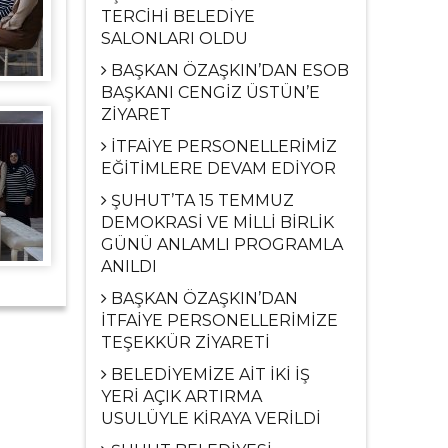
TERCİHİ BELEDİYE
SALONLARI OLDU
BAŞKAN ÖZAŞKIN’DAN ESOB
BAŞKANI CENGİZ ÜSTÜN’E
ZİYARET
İTFAİYE PERSONELLERİMİZ
EĞİTİMLERE DEVAM EDİYOR
ŞUHUT’TA 15 TEMMUZ
DEMOKRASİ VE MİLLİ BİRLİK
GÜNÜ ANLAMLI PROGRAMLA
ANILDI
BAŞKAN ÖZAŞKIN’DAN
İTFAİYE PERSONELLERİMİZE
TEŞEKKÜR ZİYARETİ
BELEDİYEMİZE AİT İKİ İŞ
YERİ AÇIK ARTIRMA
USULÜYLE KİRAYA VERİLDİ