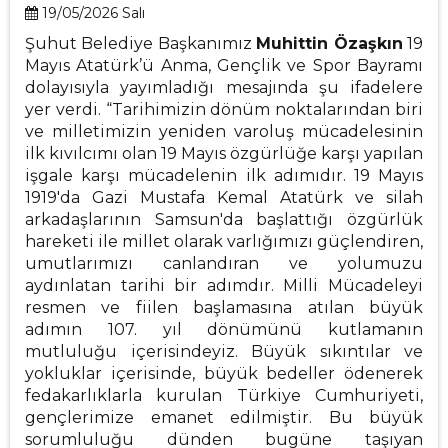
19/05/2026 Salı
Şuhut Belediye Başkanımız
Muhittin Özaşkın
19
Mayıs Atatürk’ü Anma, Gençlik ve Spor Bayramı
dolayısıyla yayımladığı mesajında şu ifadelere
yer verdi. “Tarihimizin dönüm noktalarından biri
ve milletimizin yeniden varoluş mücadelesinin
ilk kıvılcımı olan 19 Mayıs özgürlüğe karşı yapılan
işgale karşı mücadelenin ilk adımıdır. 19 Mayıs
1919'da Gazi Mustafa Kemal Atatürk ve silah
arkadaşlarının Samsun'da başlattığı özgürlük
hareketi ile millet olarak varlığımızı güçlendiren,
umutlarımızı canlandıran ve yolumuzu
aydınlatan tarihi bir adımdır. Milli Mücadeleyi
resmen ve fiilen başlamasına atılan büyük
adımın 107. yıl dönümünü kutlamanın
mutluluğu içerisindeyiz. Büyük sıkıntılar ve
yokluklar içerisinde, büyük bedeller ödenerek
fedakarlıklarla kurulan Türkiye Cumhuriyeti,
gençlerimize emanet edilmiştir. Bu büyük
sorumluluğu dünden bugüne taşıyan