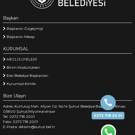
Başkan
Başkanın Özgeçmişi
Başkanın Mesajı
KURUMSAL
MECLİS ÜYELERİ
Birim Müdürlükleri
Eski Belediye Başkanları
Kurumsal Kimlik
Bize Ulaşın
Adres: Kurtuluş Mah. Afyon Cd. No:14 Şuhut Belediye Başkanlığı Binası.
03800 Şuhut/Afyonkarahisar
0272 718 20 01
Tel: 0272 718 2001
Faks: 0272 718 2001
E-Posta: iletisim@suhut.bel.tr