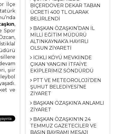
r İlçe
BİÇERDÖVER DEKAR TABAN
tatürk
ÜCRETİ 400 TL OLARAK
nu’nda
BELİRLENDİ
zaşkın
,
BAŞKAN ÖZAŞKIN’DAN İL
e Spor
MİLLİ EĞİTİM MÜDÜRÜ
Özcan,
ALTINKAYNAK’A HAYIRLI
stiklal
OLSUN ZİYARETİ
Müdürü
illere
İCİKLİ KÖYÜ MEVKİİNDE
 devam
ÇIKAN YANGINI İTFAİYE
i, şiir
EKİPLERİMİZ SÖNDÜRDÜ
oleybol
PTT VE METEOROLOJİ’DEN
aşadı.
ŞUHUT BELEDİYESİ’NE
ket ve
ZİYARET
BAŞKAN ÖZAŞKIN’A ANLAMLI
ZİYARET
BAŞKAN ÖZAŞKIN'IN 24
TEMMUZ GAZETECİLER VE
BASIN BAYRAMI MESAJI