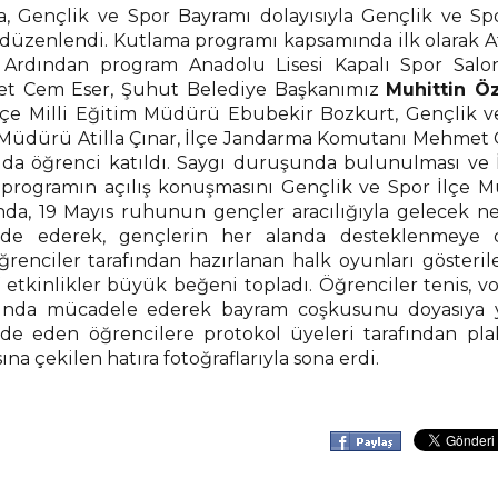
 Gençlik ve Spor Bayramı dolayısıyla Gençlik ve Spo
zenlendi. Kutlama programı kapsamında ilk olarak A
. Ardından program Anadolu Lisesi Kapalı Spor Salo
zet Cem Eser, Şuhut Belediye Başkanımız
Muhittin Ö
lçe Milli Eğitim Müdürü Ebubekir Bozkurt, Gençlik v
Müdürü Atilla Çınar, İlçe Jandarma Komutanı Mehmet 
ıda öğrenci katıldı. Saygı duruşunda bulunulması ve İ
 programın açılış konuşmasını Gençlik ve Spor İlçe 
a, 19 Mayıs ruhunun gençler aracılığıyla gelecek nes
fade ederek, gençlerin her alanda desteklenmeye
enciler tarafından hazırlanan halk oyunları gösteriler
f etkinlikler büyük beğeni topladı. Öğrenciler tenis, v
larında mücadele ederek bayram coşkusunu doyasıya y
e eden öğrencilere protokol üyeleri tarafından pla
a çekilen hatıra fotoğraflarıyla sona erdi.