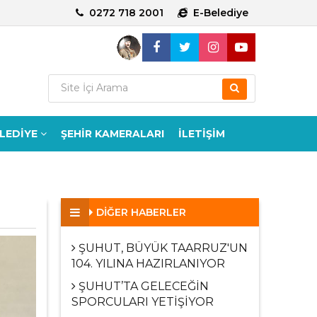
0272 718 2001
E-Belediye
ELEDİYE
ŞEHİR KAMERALARI
İLETİŞİM
DİĞER HABERLER
ŞUHUT, BÜYÜK TAARRUZ'UN
104. YILINA HAZIRLANIYOR
ŞUHUT’TA GELECEĞİN
SPORCULARI YETİŞİYOR