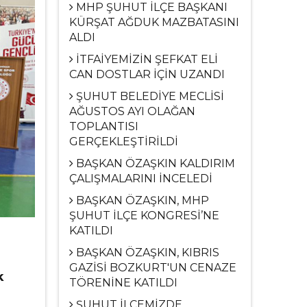
MHP ŞUHUT İLÇE BAŞKANI
KÜRŞAT AĞDUK MAZBATASINI
ALDI
İTFAİYEMİZİN ŞEFKAT ELİ
CAN DOSTLAR İÇİN UZANDI
ŞUHUT BELEDİYE MECLİSİ
AĞUSTOS AYI OLAĞAN
TOPLANTISI
GERÇEKLEŞTİRİLDİ
BAŞKAN ÖZAŞKIN KALDIRIM
ÇALIŞMALARINI İNCELEDİ
BAŞKAN ÖZAŞKIN, MHP
ŞUHUT İLÇE KONGRESİ’NE
KATILDI
BAŞKAN ÖZAŞKIN, KIBRIS
GAZİSİ BOZKURT'UN CENAZE
k
TÖRENİNE KATILDI
ŞUHUT İLÇEMİZDE