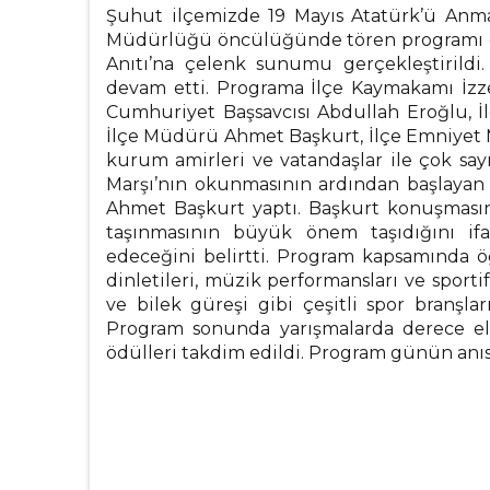
Şuhut ilçemizde 19 Mayıs Atatürk’ü Anma,
Müdürlüğü öncülüğünde tören programı dü
Anıtı’na çelenk sunumu gerçekleştirildi
devam etti. Programa İlçe Kaymakamı İz
Cumhuriyet Başsavcısı Abdullah Eroğlu, İ
İlçe Müdürü Ahmet Başkurt, İlçe Emniyet 
kurum amirleri ve vatandaşlar ile çok say
Marşı’nın okunmasının ardından başlayan
Ahmet Başkurt yaptı. Başkurt konuşmasınd
taşınmasının büyük önem taşıdığını i
edeceğini belirtti. Program kapsamında öğr
dinletileri, müzik performansları ve sporti
ve bilek güreşi gibi çeşitli spor branş
Program sonunda yarışmalarda derece eld
ödülleri takdim edildi. Program günün anısın