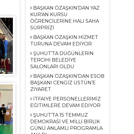
BAŞKAN ÖZAŞKIN'DAN YAZ
KUR'AN KURSU
ÖĞRENCİLERİNE HALI SAHA
SÜRPRİZİ
BAŞKAN ÖZAŞKIN HİZMET
TURUNA DEVAM EDİYOR
ŞUHUT’TA DÜĞÜNLERİN
TERCİHİ BELEDİYE
SALONLARI OLDU
BAŞKAN ÖZAŞKIN’DAN ESOB
BAŞKANI CENGİZ ÜSTÜN’E
ZİYARET
İTFAİYE PERSONELLERİMİZ
EĞİTİMLERE DEVAM EDİYOR
ŞUHUT’TA 15 TEMMUZ
DEMOKRASİ VE MİLLİ BİRLİK
GÜNÜ ANLAMLI PROGRAMLA