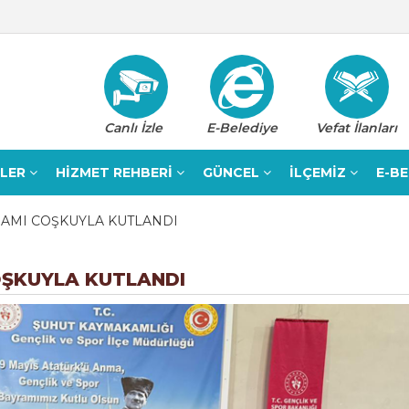
Canlı İzle
E-Belediye
Vefat İlanları
ELER
HİZMET REHBERİ
GÜNCEL
İLÇEMİZ
E-B
YRAMI COŞKUYLA KUTLANDI
OŞKUYLA KUTLANDI