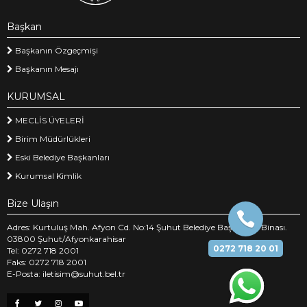
Başkan
Başkanın Özgeçmişi
Başkanın Mesajı
KURUMSAL
MECLİS ÜYELERİ
Birim Müdürlükleri
Eski Belediye Başkanları
Kurumsal Kimlik
Bize Ulaşın
Adres: Kurtuluş Mah. Afyon Cd. No:14 Şuhut Belediye Başkanlığı Binası.
03800 Şuhut/Afyonkarahisar
0272 718 20 01
Tel: 0272 718 2001
Faks: 0272 718 2001
E-Posta: iletisim@suhut.bel.tr