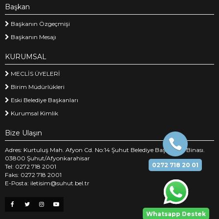
Başkan
Başkanın Özgeçmişi
Başkanın Mesajı
KURUMSAL
MECLİS ÜYELERİ
Birim Müdürlükleri
Eski Belediye Başkanları
Kurumsal Kimlik
Bize Ulaşın
Adres: Kurtuluş Mah. Afyon Cd. No:14 Şuhut Belediye Başkanlığı Binası.
03800 Şuhut/Afyonkarahisar
0272 718 20 01
Tel: 0272 718 2001
Faks: 0272 718 2001
E-Posta: iletisim@suhut.bel.tr
Whatsapp Destek